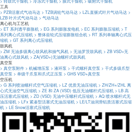
> 转鼓式干燥机
> 冷冻式干燥机
> 膜式干燥机
> 吸附式干燥机
工具
> PZB活塞式气动马达
> TZB涡轮气动马达
> LZL直驱式叶片气动马达
>
LZB 叶片式气动马达
> 气动马达
离心机与工艺机
> ET 系列透平膨胀机
> EG 系列膨胀发电机
> EC 系列膨胀压缩机
> T
系列离心式压缩机
> 整体齿轮式压缩膨胀组合机
> RT 系列单轴离心式压
缩机
> GT 系列离心式压缩机
鼓风机
> ZM 无油多级离心鼓风机和抽气风机
> 无油罗茨鼓风机
> ZB VSD+无
油离心式鼓风机
> ZA(VSD+)无油螺杆式鼓风机
真空泵
> 真空泵附件
> 机械增压泵
> 液环泵
> 干式螺杆真空泵
> 干式多级爪型
真空泵
> 单级干爪泵和爪式正压泵
> GHS VSD+真空泵
空压机
> G 系列喷油螺杆式空气压缩机
> LZ 优质无油压缩机
> ZH/ZH+/ZHL 离
心式无油空气压缩机
> ZE 和 ZA (VSD) 低压无油螺杆式压缩机
> LB 高
压活塞式压缩机
> ZD (VSD) 无油中压螺杆式压缩机
> AQ 喷水螺杆式无
油压缩机
> LFx 紧凑型活塞式无油压缩机
> LE/LT油润滑铝质活塞式压缩
机
> LE Snow活塞式压缩机