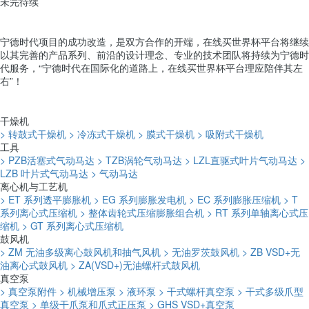
未完待续
宁德时代项目的成功改造，是双方合作的开端，在线买世界杯平台将继续
以其完善的产品系列、前沿的设计理念、专业的技术团队将持续为宁德时
代服务，“宁德时代在国际化的道路上，在线买世界杯平台理应陪伴其左
右”！
干燥机
> 转鼓式干燥机
> 冷冻式干燥机
> 膜式干燥机
> 吸附式干燥机
工具
> PZB活塞式气动马达
> TZB涡轮气动马达
> LZL直驱式叶片气动马达
>
LZB 叶片式气动马达
> 气动马达
离心机与工艺机
> ET 系列透平膨胀机
> EG 系列膨胀发电机
> EC 系列膨胀压缩机
> T
系列离心式压缩机
> 整体齿轮式压缩膨胀组合机
> RT 系列单轴离心式压
缩机
> GT 系列离心式压缩机
鼓风机
> ZM 无油多级离心鼓风机和抽气风机
> 无油罗茨鼓风机
> ZB VSD+无
油离心式鼓风机
> ZA(VSD+)无油螺杆式鼓风机
真空泵
> 真空泵附件
> 机械增压泵
> 液环泵
> 干式螺杆真空泵
> 干式多级爪型
真空泵
> 单级干爪泵和爪式正压泵
> GHS VSD+真空泵