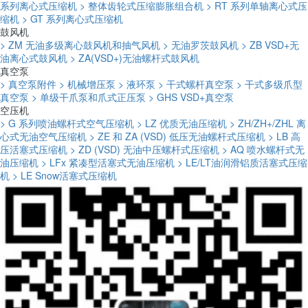
系列离心式压缩机
> 整体齿轮式压缩膨胀组合机
> RT 系列单轴离心式压
缩机
> GT 系列离心式压缩机
鼓风机
> ZM 无油多级离心鼓风机和抽气风机
> 无油罗茨鼓风机
> ZB VSD+无
油离心式鼓风机
> ZA(VSD+)无油螺杆式鼓风机
真空泵
> 真空泵附件
> 机械增压泵
> 液环泵
> 干式螺杆真空泵
> 干式多级爪型
真空泵
> 单级干爪泵和爪式正压泵
> GHS VSD+真空泵
空压机
> G 系列喷油螺杆式空气压缩机
> LZ 优质无油压缩机
> ZH/ZH+/ZHL 离
心式无油空气压缩机
> ZE 和 ZA (VSD) 低压无油螺杆式压缩机
> LB 高
压活塞式压缩机
> ZD (VSD) 无油中压螺杆式压缩机
> AQ 喷水螺杆式无
油压缩机
> LFx 紧凑型活塞式无油压缩机
> LE/LT油润滑铝质活塞式压缩
机
> LE Snow活塞式压缩机