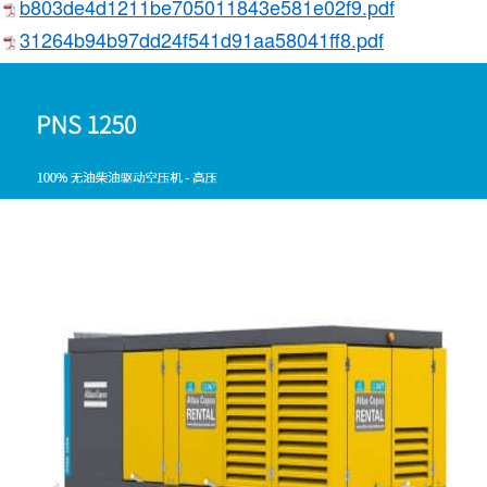
b803de4d1211be705011843e581e02f9.pdf
31264b94b97dd24f541d91aa58041ff8.pdf