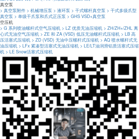
真空泵
> 真空泵附件
> 机械增压泵
> 液环泵
> 干式螺杆真空泵
> 干式多级爪型
真空泵
> 单级干爪泵和爪式正压泵
> GHS VSD+真空泵
空压机
> G 系列喷油螺杆式空气压缩机
> LZ 优质无油压缩机
> ZH/ZH+/ZHL 离
心式无油空气压缩机
> ZE 和 ZA (VSD) 低压无油螺杆式压缩机
> LB 高
压活塞式压缩机
> ZD (VSD) 无油中压螺杆式压缩机
> AQ 喷水螺杆式无
油压缩机
> LFx 紧凑型活塞式无油压缩机
> LE/LT油润滑铝质活塞式压缩
机
> LE Snow活塞式压缩机