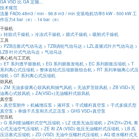
GA VSD 比 GA 定频...
技术规范
流量 FAD0.48m3 / min - 96.8 m3 / min 安装电机功率5 kW - 500 kW 工
作压力4 bar（e）- 14 bar（e）
干燥机
> 转鼓式干燥机
> 冷冻式干燥机
> 膜式干燥机
> 吸附式干燥机
工具
> PZB活塞式气动马达
> TZB涡轮气动马达
> LZL直驱式叶片气动马达
>
LZB 叶片式气动马达
> 气动马达
离心机与工艺机
> ET 系列透平膨胀机
> EG 系列膨胀发电机
> EC 系列膨胀压缩机
> T
系列离心式压缩机
> 整体齿轮式压缩膨胀组合机
> RT 系列单轴离心式压
缩机
> GT 系列离心式压缩机
鼓风机
> ZM 无油多级离心鼓风机和抽气风机
> 无油罗茨鼓风机
> ZB VSD+无
油离心式鼓风机
> ZA(VSD+)无油螺杆式鼓风机
真空泵
> 真空泵附件
> 机械增压泵
> 液环泵
> 干式螺杆真空泵
> 干式多级爪型
真空泵
> 单级干爪泵和爪式正压泵
> GHS VSD+真空泵
空压机
> G 系列喷油螺杆式空气压缩机
> LZ 优质无油压缩机
> ZH/ZH+/ZHL 离
心式无油空气压缩机
> ZE 和 ZA (VSD) 低压无油螺杆式压缩机
> LB 高
压活塞式压缩机
> ZD (VSD) 无油中压螺杆式压缩机
> AQ 喷水螺杆式无