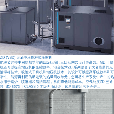
ZD (VSD) 无油中压螺杆式压缩机
能源节约带中间冷却功能的四级压缩比三级活塞式设计更高效。MD 干燥
机还可以提高增压机的压缩效率。混合技术ZD 系列整合了大名鼎鼎的无
油螺杆技术、吸附式干燥机和增压机技术，其设计可以提高系统效率和可
靠性。能源再利用借助选装的热量回收单元，您可将生产系统中产生的热
水用于锅炉、喷淋器和清洁流程，从而降低能源成本。空气纯度ZD 已通
过 ISO 8573-1 CLASS 0 零级无油认证，这意味着油污不会进...