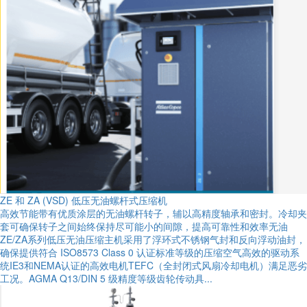
ZE 和 ZA (VSD) 低压无油螺杆式压缩机
高效节能带有优质涂层的无油螺杆转子，辅以高精度轴承和密封。冷却夹
套可确保转子之间始终保持尽可能小的间隙，提高可靠性和效率无油
ZE/ZA系列低压无油压缩主机采用了浮环式不锈钢气封和反向浮动油封，
确保提供符合 ISO8573 Class 0 认证标准等级的压缩空气高效的驱动系
统IE3和NEMA认证的高效电机TEFC（全封闭式风扇冷却电机）满足恶劣
工况。AGMA Q13/DIN 5 级精度等级齿轮传动具...