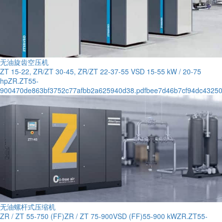
无油旋齿空压机
ZT 15-22, ZR/ZT 30-45, ZR/ZT 22-37-55 VSD 15-55 kW / 20-75
hpZR.ZT55-
900470de863bf3752c77afbb2a625940d38.pdfbee7d46b7cf94dc43250
无油螺杆式压缩机
ZR / ZT 55-750 (FF)ZR / ZT 75-900VSD (FF)55-900 kWZR.ZT55-