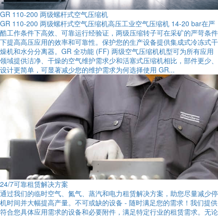
GR 110-200 两级螺杆式空气压缩机
GR 110-200 两级螺杆式空气压缩机高压工业空气压缩机 14-20 bar在严
酷工作条件下高效、可靠运行经验证，两级压缩转子可在采矿的严苛条件
下提高高压应用的效率和可靠性。保护您的生产设备提供集成式冷冻式干
燥机和水分分离器。GR 全功能 (FF) 两级空气压缩机机型可为所有应用
领域提供洁净、干燥的空气维护需求少和活塞式压缩机相比，部件更少、
设计更简单，可显著减少您的维护需求为何选择使用 GR...
24/7可靠租赁解决方案
通过我们的临时空气、氮气、蒸汽和电力租赁解决方案，助您尽量减少停
机时间并大幅提高产量。不可或缺的设备 - 随时满足您的需求！我们提供
符合您具体应用需求的设备和必要附件，满足特定行业的租赁需求。无论