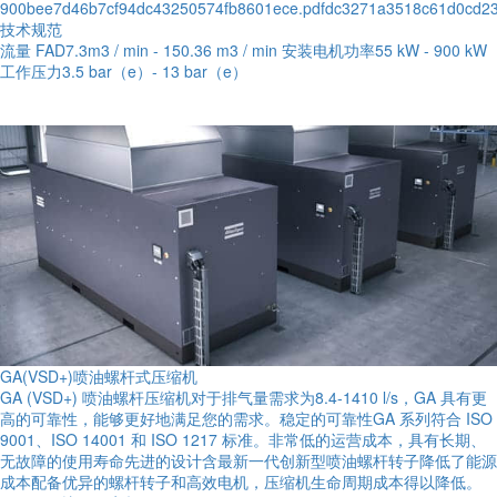
900bee7d46b7cf94dc43250574fb8601ece.pdfdc3271a3518c61d0cd23
技术规范
流量 FAD7.3m3 / min - 150.36 m3 / min 安装电机功率55 kW - 900 kW
工作压力3.5 bar（e）- 13 bar（e）
GA(VSD+)喷油螺杆式压缩机
GA (VSD+) 喷油螺杆压缩机对于排气量需求为8.4-1410 l/s，GA 具有更
高的可靠性，能够更好地满足您的需求。稳定的可靠性GA 系列符合 ISO
9001、ISO 14001 和 ISO 1217 标准。非常低的运营成本，具有长期、
无故障的使用寿命先进的设计含最新一代创新型喷油螺杆转子降低了能源
成本配备优异的螺杆转子和高效电机，压缩机生命周期成本得以降低。