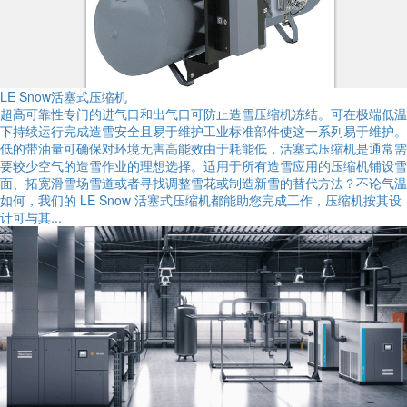
LE Snow活塞式压缩机
超高可靠性专门的进气口和出气口可防止造雪压缩机冻结。可在极端低温
下持续运行完成造雪安全且易于维护工业标准部件使这一系列易于维护。
低的带油量可确保对环境无害高能效由于耗能低，活塞式压缩机是通常需
要较少空气的造雪作业的理想选择。适用于所有造雪应用的压缩机铺设雪
面、拓宽滑雪场雪道或者寻找调整雪花或制造新雪的替代方法？不论气温
如何，我们的 LE Snow 活塞式压缩机都能助您完成工作，压缩机按其设
计可与其...